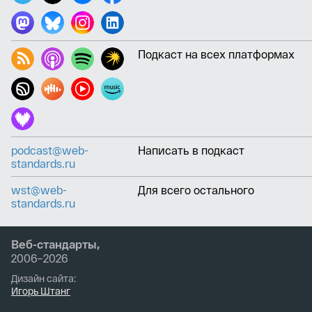
Подкаст на всех платформах
podcast@web-
Написать в подкаст
standards.ru
wst@web-
Для всего остального
standards.ru
Веб-стандарты,
2006–2026
Дизайн сайта:
Игорь Штанг