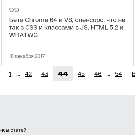
99
Бета Chrome 64 и V8, опенсорс, что не
так с CSS и классами в JS, HTML 5.2 и
WHATWG
18 декабря 2017
Страница
Страница
Страница
Страница
Страница
1
…
42
43
44
45
46
…
54
онсы статей