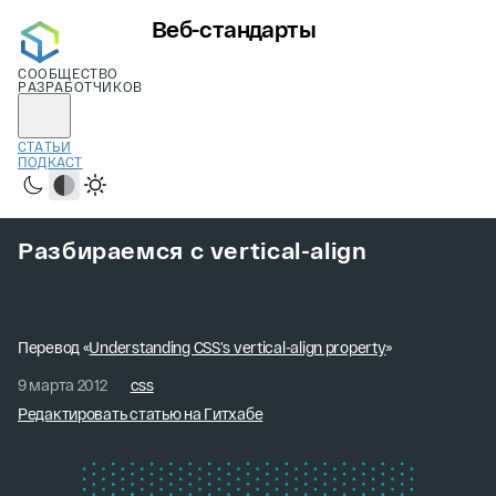
Веб-стандарты
СООБЩЕСТВО
РАЗРАБОТЧИКОВ
СТАТЬИ
ПОДКАСТ
Тёмная
Системная
Светлая
Разбираемся с vertical-align
Перевод «
Understanding CSS’s vertical-align property
»
9 марта 2012
css
Редактировать статью на Гитхабе