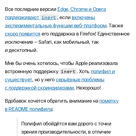
Все последние версии
Edge, Chrome и Opera
поддерживают
inert
, если
включены
экспериментальные функции веб-платформ
. Также
скоро появится
его поддержка в Firefox! Единственное
исключение — Safari, как мобильный, так
и десктопный.
Мне бы очень хотелось, чтобы Apple реализовала
встроенную поддержку
inert
. Хоть
полифил и
существует
, но у него
серьёзные проблемы
с поддержкой скринридерами
. Нехорошо!
Вдобавок хочется обратить внимание на
пометку
в README полифила
:
Полифил обойдётся вам дорого с точки
зрения производительности, в отличие