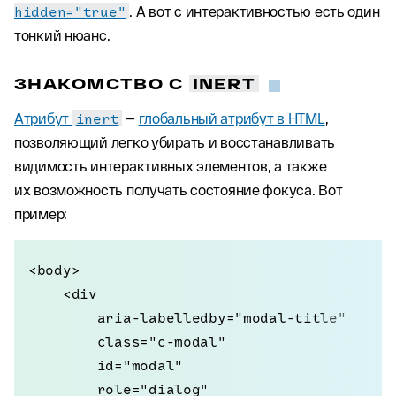
hidden="true"
. А вот с интерактивностью есть один
тонкий нюанс.
ЗНАКОМСТВО С
INERT
Атрибут
inert
—
глобальный атрибут в HTML
,
позволяющий легко убирать и восстанавливать
видимость интерактивных элементов, а также
их возможность получать состояние фокуса. Вот
пример:
<body>

    <div

        aria-labelledby="modal-title"

        class="c-modal"

        id="modal"

        role="dialog"
