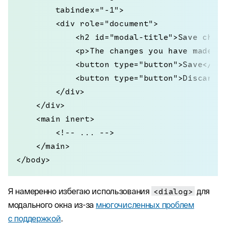
        tabindex="-1">

        <div role="document">

            <h2 id="modal-title">Save chang
            <p>The changes you have made wi
            <button type="button">Save</but
            <button type="button">Discard</
        </div>

    </div>

    <main inert>

        <!-- ... -->

    </main>

</body>
Я намеренно избегаю использования
<dialog>
для
модального окна из-за
многочисленных проблем
с поддержкой
.