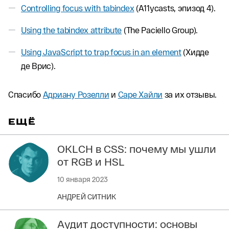
Controlling focus with tabindex
(A11ycasts, эпизод 4).
Using the tabindex attribute
(The Paciello Group).
Using JavaScript to trap focus in an element
(Хидде
де Врис).
Спасибо
Адриану Розелли
и
Саре Хайли
за их отзывы.
ЕЩЁ
OKLCH в CSS: почему мы ушли
от RGB и HSL
10 января 2023
АНДРЕЙ СИТНИК
Аудит доступности: основы