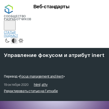
Веб-стандарты
СООБЩЕСТВО
РАЗРАБОТЧИКОВ
СТАТЬИ
ПОДКАСТ
Тёмная
Системная
Светлая
Управление фокусом и атрибут inert
Перевод «
Focus management and inert
»
19 октября 2020
html
a11y
Редактировать статью на Гитхабе