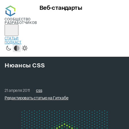
Веб-стандарты
СООБЩЕСТВО
РАЗРАБОТЧИКОВ
СТАТЬИ
ПОДКАСТ
Тёмная
Системная
Светлая
Нюансы CSS
21 апреля 2011
css
Редактировать статью на Гитхабе