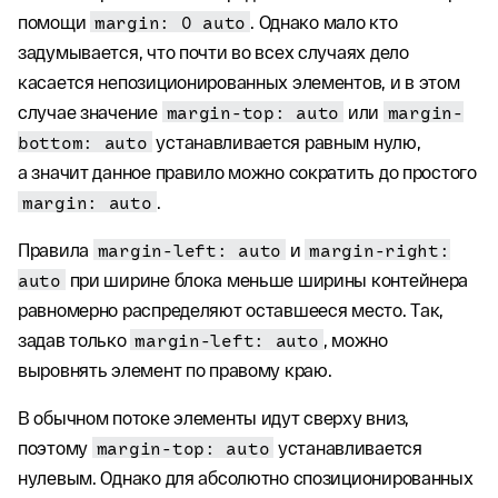
помощи
margin: 0 auto
. Однако мало кто
задумывается, что почти во всех случаях дело
касается непозиционированных элементов, и в этом
случае значение
margin-top: auto
или
margin-
bottom: auto
устанавливается равным нулю,
а значит данное правило можно сократить до простого
margin: auto
.
Правила
margin-left: auto
и
margin-right:
auto
при ширине блока меньше ширины контейнера
равномерно распределяют оставшееся место. Так,
задав только
margin-left: auto
, можно
выровнять элемент по правому краю.
В обычном потоке элементы идут сверху вниз,
поэтому
margin-top: auto
устанавливается
нулевым. Однако для абсолютно спозиционированных