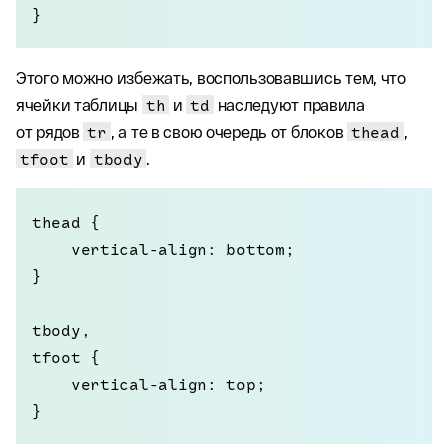
}
Этого можно избежать, воспользовавшись тем, что
ячейки таблицы
th
и
td
наследуют правила
от рядов
tr
, а те в свою очередь от блоков
thead
,
tfoot
и
tbody
.
thead {

    vertical-align: bottom;

}

tbody,

tfoot {

    vertical-align: top;

}