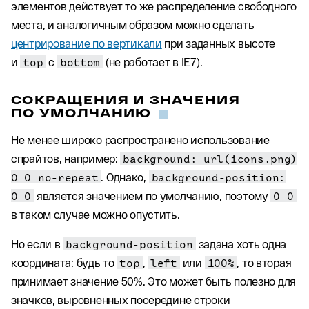
элементов действует то же распределение свободного
места, и аналогичным образом можно сделать
центрирование по вертикали
при заданных высоте
и
top
с
bottom
(не работает в IE7).
СОКРАЩЕНИЯ И ЗНАЧЕНИЯ
ПО УМОЛЧАНИЮ
Не менее широко распространено использование
спрайтов, например:
background: url(icons.png)
0 0 no-repeat
. Однако,
background-position:
0 0
является значением по умолчанию, поэтому
0 0
в таком случае можно опустить.
Но если в
background-position
задана хоть одна
координата: будь то
top
,
left
или
100%
, то вторая
принимает значение 50%. Это может быть полезно для
значков, выровненных посередине строки