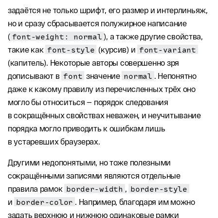
задаётся не только шрифт, его размер и интерлиньяж,
но и сразу сбрасывается полужирное написание
(
font-weight: normal
), а также другие свойства,
такие как
font-style
(курсив) и
font-variant
(капитель). Некоторые авторы совершенно зря
дописывают в
font
значение
normal
. Непонятно
даже к какому правилу из перечисленных трёх оно
могло бы относиться — порядок следования
в сокращённых свойствах неважен, и неучитывание
порядка могло приводить к ошибкам лишь
в устаревших браузерах.
Другими недопонятыми, но тоже полезными
сокращёнными записями являются отдельные
правила рамок
border-width
,
border-style
и
border-color
. Например, благодаря им можно
задать верхнюю и нижнюю одинаковые рамки