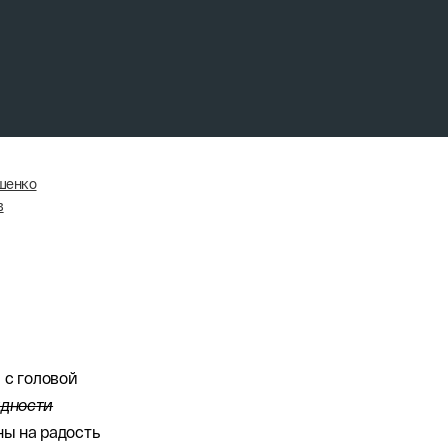
шенко
в
 с головой
идности
ны на радость