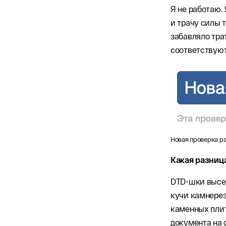
Я не работаю.
и трачу силы 
забавляло тра
соответствую
Новая проверка р
Какая разниц
DTD-шки высеч
кучи камнерез
каменных плит
документа на 