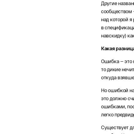
Другие назван
сообществом 
над которой я
в спецификаци
навскидку) ка
Какая разни
Ошибка — это 
то дикие нечи
откуда взявше
Но ошибкой на
это должно с
ошибками, пос
легко предвид
Существует дл