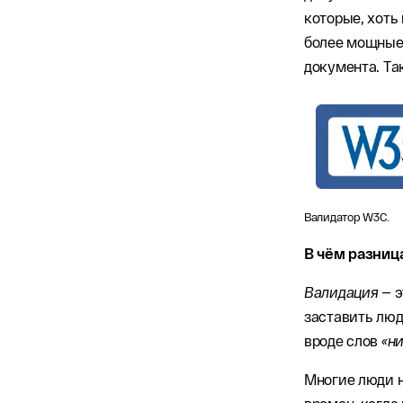
которые, хоть
более мощные
документа. Та
Валидатор W3C.
В чём разниц
Валидация
— э
заставить люд
вроде слов
«н
Многие люди н