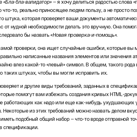
не
«Бла-бла-валидатор»
— я хочу делиться радостью слова «
о что-то, реально приносящее людям пользу, а не просто 
Это штука, которая проверяет ваши документы автоматичес
ас от нудной необходимости делать это вручную. Она помог
следовало бы назвать
«Новая проверка-и-помощь».
самой проверки, она ищет случайные ошибки, которые вы 
правильно написанные названия элементов или значения а
чайно влез какой-то «левый» символ. В общем, такого рода 
о таких штуках, чтобы вы могли исправить их.
оверяет и другие виды требований, заданных в специфика
оторые помогут вам избежать создания кривых HTML-докум
е работающих как надо или еще как-нибудь ухудшающих 
. Некоторые из этих требований можно назвать делом вкус
 иметь подобный общий набор — что-то вроде отправной то
в спецификации.