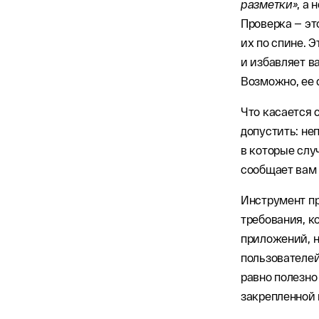
разметки»
, а 
Проверка — эт
их по спине. 
и избавляет в
Возможно, ее 
Что касается 
допустить: не
в которые слу
сообщает вам 
Инструмент пр
требования, к
приложений, н
пользователей
равно полезно
закрепленной 