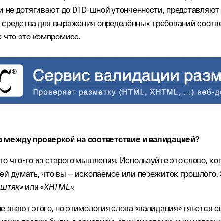
 и не дотягивают до DTD-шной утонченности, представляют
 средства для выражения определённых требований соотв
к что это компромисс.
а между проверкой на соответствие и валидацией?
то что-то из старого мышления. Используйте это слово, ко
ей думать, что вы — ископаемое или пережиток прошлого. 
иштяк»
или
«XHTML».
е знают этого, но этимология слова «валидация» тянется е