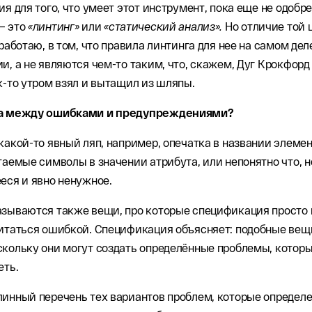
ия для того, что умеет этот инструмент, пока еще не одобр
— это
«линтинг»
или
«статический анализ».
Но отличие той 
 работаю, в том, что правила линтинга для нее на самом де
и, а не являются чем-то таким, что, скажем, Дуг Крокфорд
к-то утром взял и вытащил из шляпы.
ца между ошибками и предупреждениями?
какой-то явный ляп, например, опечатка в названии элемен
таемые символы в значении атрибута, или непонятно что, 
еся и явно ненужное.
зываются также вещи, про которые спецификация просто г
читаться ошибкой. Спецификация объясняет: подобные ве
кольку они могут создать определённые проблемы, которы
еть.
инный перечень тех вариантов проблем, которые определ