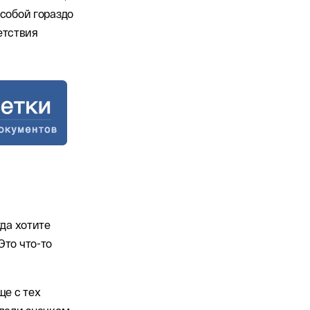
 собой гораздо
етствия
гда хотите
Это что-то
ще с тех