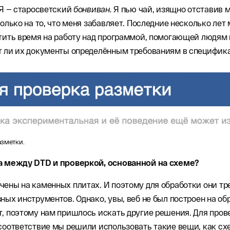
 Я — старосветский
бонвиван.
Я пью чай, изящно отставив 
только на то, что меня забавляет. Последние несколько лет
тить время на работу над программой, помогающей людям 
т ли их документы определённым требованиям в специфик
азметки.
а между DTD и проверкой, основанной на схеме?
ены на каменных плитах. И поэтому для обработки они тр
ных инструментов. Однако, увы, веб не был построен на об
, поэтому нам пришлось искать другие решения. Для пров
соответствие мы решили использовать такие вещи, как сх