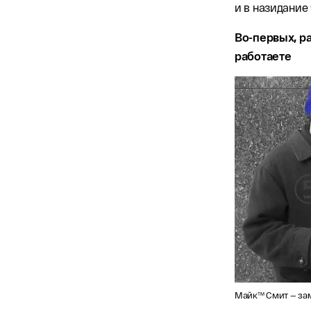
и в назидание
Во-первых, р
работаете
Майк™ Смит — зам