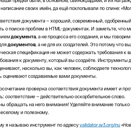
 наши предки были, в основном, свинокрадами, и их награ
 написание своих имён, да ещё похлопывали по спине: «Мо
тветствия документа
— хороший, современный, одобренны
ть о поиске проблем в HTML-документах. И заметьте, что 
твием
документа
, а не процесса его создания, и мы говори
 для
документов
, а не для их создателей. Это потому что вы
ическая спецификация не может содержать требования к в
бования к документу, который вы создаёте. Инструменты 
ценивают, насколько вы, как человек, соблюдаете технолог
шь оценивают создаваемые вами документы.
восочетание
проверка соответствия документа
имеет и пр
ть:
соответствие
— действительно оскорбительное слово.
ны обращать на него внимания! Уделяйте внимание только
веселому и полезному.
му я называю инструмент по адресу
validator.w3.org/nu
«Но