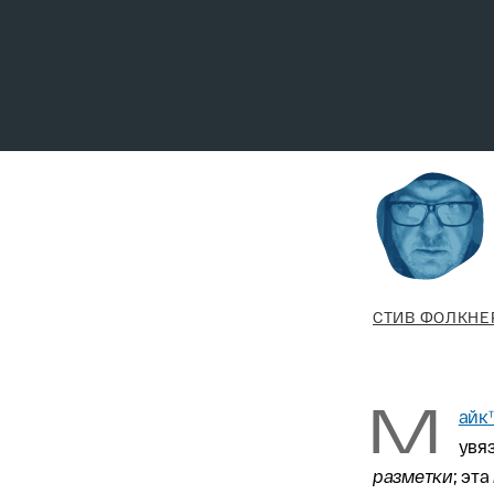
СТИВ ФОЛКНЕ
М
айк
увя
разметки
; эта