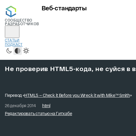
Веб-стандарты
СООБЩЕСТВО
РАЗРАБОТЧИКОВ
СТАТЬИ
ПОДКАСТ
Тёмная
Системная
Светлая
Не проверив HTML5-кода, не суйся в
Перевод «
HTML5 — Check it Before you Wreck it with Mike™ Smith
»
26 декабря 2014
html
Редактировать статью на Гитхабе