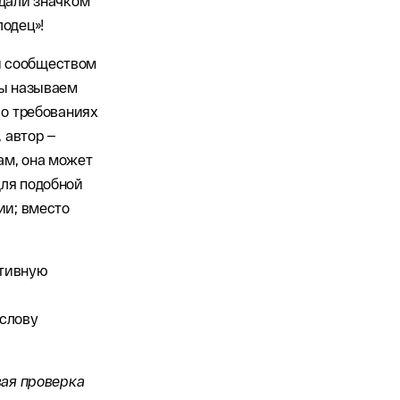
ждали значком
лодец»!
й сообществом
мы называем
м о требованиях
, автор —
ам, она может
для подобной
ии; вместо
отивную
 слову
вая проверка