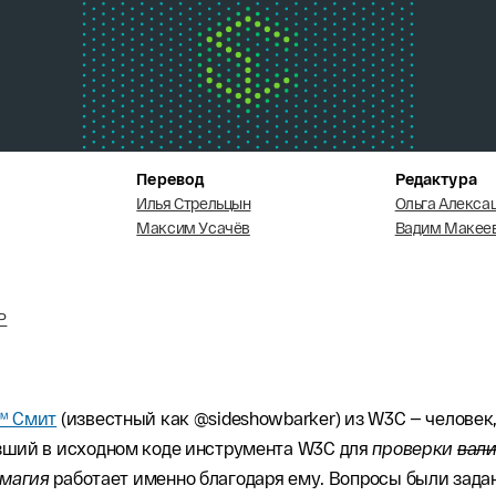
Перевод
Редактура
Илья Стрельцын
Ольга Алекса
Максим Усачёв
Вадим Макее
Р
™ Смит
(известный как @sideshowbarker) из W3C — человек,
зший в исходном коде инструмента W3C для
проверки
вал
магия
работает именно благодаря ему. Вопросы были зада