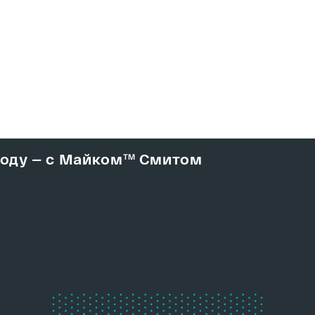
 воду — с Майком™ Смитом