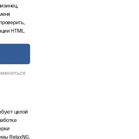
мизинец,
 меня
проверить,
ации HTML.
ебуют целой
работке
ерки
емы RelaxNG,