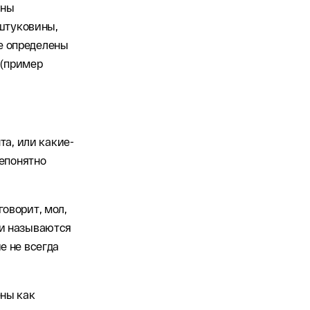
ены
штуковины,
ле определены
 (пример
та, или какие-
непонятно
оворит, мол,
щи называются
е не всегда
ены как