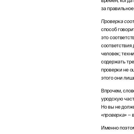
времен, когда
за правильное
Проверка соо
способ говори
это соответс
соответствия
человек; техн
содержать тре
проверки не о
этого они ли
Впрочем, сло
уродскую час
Но вы не долж
«проверка»
— 
Именно поэто