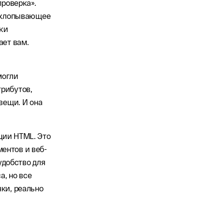
проверка».
похлопывающее
ки
ает вам.
могли
трибутов,
вещи. И она
ции HTML. Это
ентов и веб-
удобство для
а, но все
чки, реально