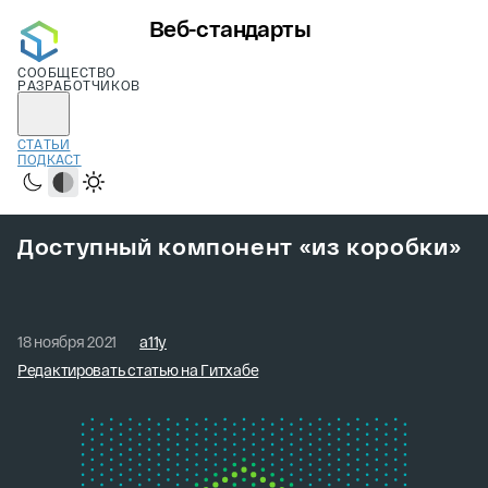
Веб-стандарты
СООБЩЕСТВО
РАЗРАБОТЧИКОВ
СТАТЬИ
ПОДКАСТ
Тёмная
Системная
Светлая
Доступный компонент «из коробки»
18 ноября 2021
a11y
Редактировать статью на Гитхабе