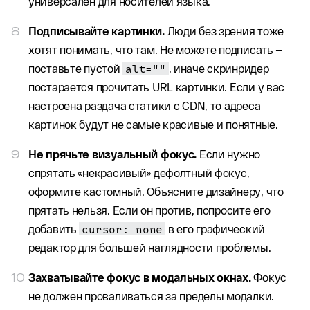
универсален для носителей языка.
Подписывайте картинки.
Люди без зрения тоже
хотят понимать, что там. Не можете подписать —
поставьте пустой
alt=""
, иначе скринридер
постарается прочитать URL картинки. Если у вас
настроена раздача статики с CDN, то адреса
картинок будут не самые красивые и понятные.
Не прячьте визуальный фокус.
Если нужно
спрятать «некрасивый» дефолтный фокус,
оформите кастомный. Объясните дизайнеру, что
прятать нельзя. Если он против, попросите его
добавить
cursor: none
в его графический
редактор для большей наглядности проблемы.
Захватывайте фокус в модальных окнах.
Фокус
не должен проваливаться за пределы модалки.