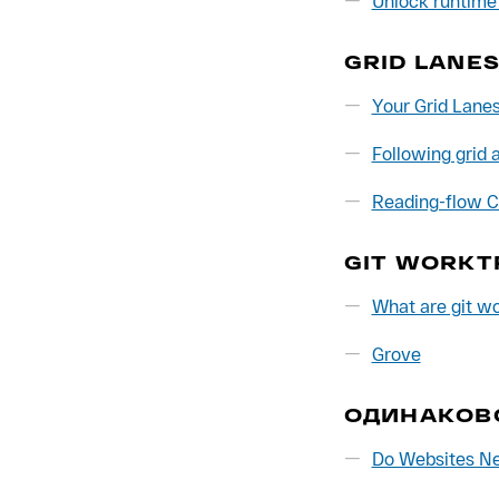
Unlock runtime 
GRID LANE
Your Grid Lanes 
Following grid 
Reading-flow C
GIT WORK
What are git wo
Grove
ОДИНАКОВ
Do Websites Ne