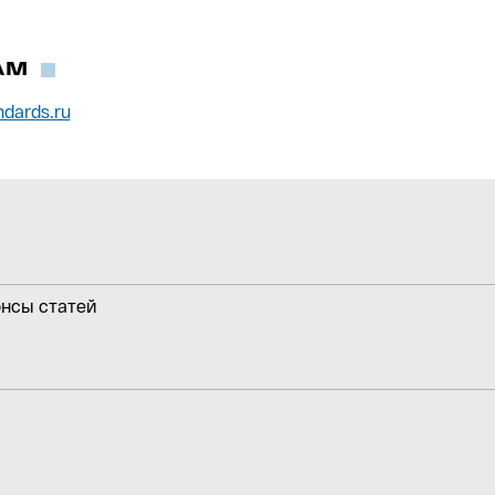
АМ
dards.ru
онсы статей