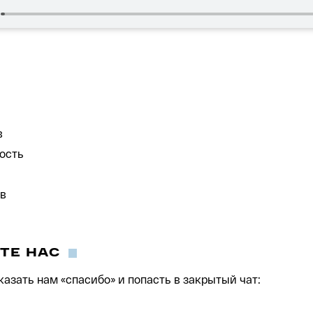
в
ность
ов
ТЕ НАС
казать нам «спасибо» и попасть в закрытый чат: