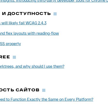
insights: Introducing third-party developer tools for Chrome 
S И ДОСТУПНОСТЬ
will likely fail WCAG 2.4.3
and flex layouts with reading-flow
SS property
TREE
rktrees, and why should I use them?
ОСТЬ САЙТОВ
ed to Function Exactly the Same on Every Platform?