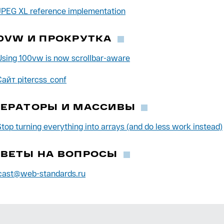
JPEG XL reference implementation
0VW И ПРОКРУТКА
Using 100vw is now scrollbar-aware
Сайт pitercss_conf
ТЕРАТОРЫ И МАССИВЫ
Stop turning everything into arrays (and do less work instead)
ТВЕТЫ НА ВОПРОСЫ
cast@web-standards.ru