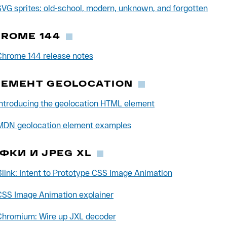
SVG sprites: old-school, modern, unknown, and forgotten
ROME 144
Chrome 144 release notes
ЕМЕНТ GEOLOCATION
Introducing the geolocation HTML element
MDN geolocation element examples
ФКИ И JPEG XL
Blink: Intent to Prototype CSS Image Animation
CSS Image Animation explainer
Chromium: Wire up JXL decoder