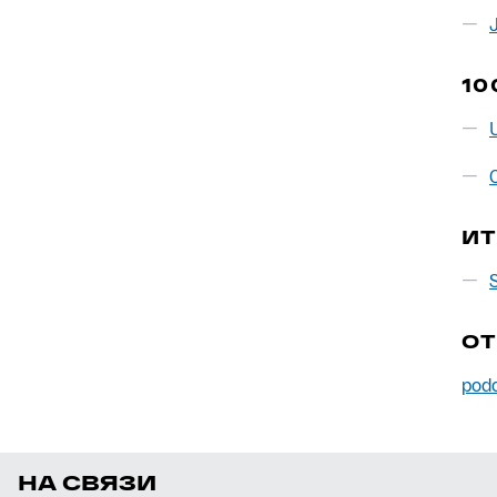
10
И
О
pod
НА СВЯЗИ