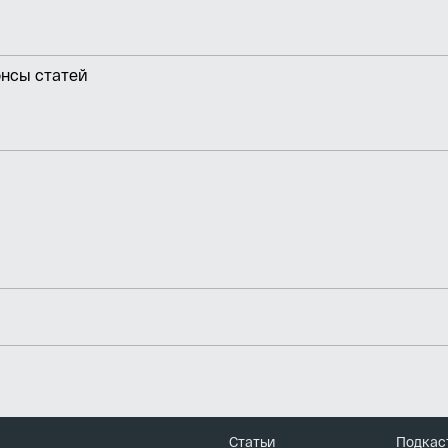
онсы статей
Статьи
Подкас