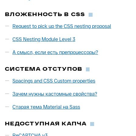
ВЛОЖЕННОСТЬ В CSS
Request to pick up the CSS nesting proposal
CSS Nesting Module Level 3
А смысл, если есть препроцессоры?
СИСТЕМА ОТСТУПОВ
Spacings and CSS Custom properties
Зачем нужны кастомные свойства?
Старая тема Material на Sass
НЕДОСТУПНАЯ КАПЧА
ReCAPTCHA v3