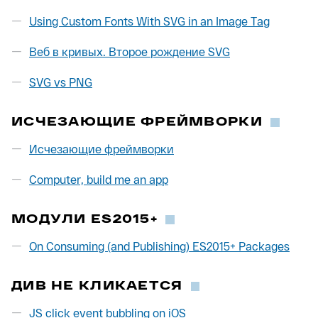
Using Custom Fonts With SVG in an Image Tag
Веб в кривых. Второе рождение SVG
SVG vs PNG
ИСЧЕЗАЮЩИЕ ФРЕЙМВОРКИ
Исчезающие фреймворки
Computer, build me an app
МОДУЛИ ES2015+
On Consuming (and Publishing) ES2015+ Packages
ДИВ НЕ КЛИКАЕТСЯ
JS click event bubbling on iOS