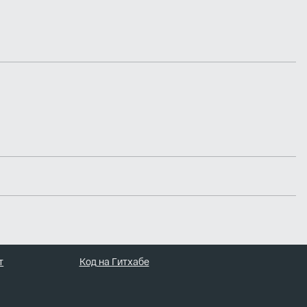
т
Код на Гитхабе