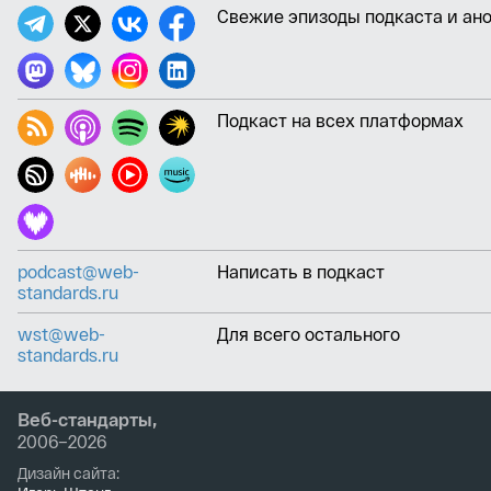
Свежие эпизоды подкаста и ан
Подкаст на всех платформах
podcast@web-
Написать в подкаст
standards.ru
wst@web-
Для всего остального
standards.ru
Веб-стандарты,
2006–2026
Дизайн сайта: